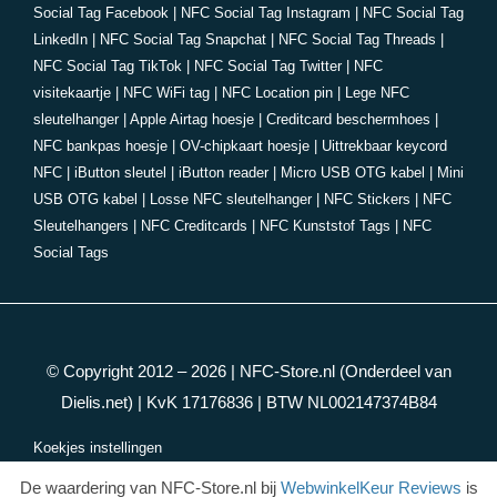
Social Tag Facebook
|
NFC Social Tag Instagram
|
NFC Social Tag
LinkedIn
|
NFC Social Tag Snapchat
|
NFC Social Tag Threads
|
NFC Social Tag TikTok
|
NFC Social Tag Twitter
|
NFC
visitekaartje
|
NFC WiFi tag
|
NFC Location pin
|
Lege NFC
sleutelhanger
|
Apple Airtag hoesje
|
Creditcard beschermhoes
|
NFC bankpas hoesje
|
OV-chipkaart hoesje
|
Uittrekbaar keycord
NFC
|
iButton sleutel
|
iButton reader
|
Micro USB OTG kabel
|
Mini
USB OTG kabel
|
Losse NFC sleutelhanger
|
NFC Stickers
|
NFC
Sleutelhangers
|
NFC Creditcards
|
NFC Kunststof Tags
|
NFC
Social Tags
© Copyright 2012 – 2026 |
NFC-Store.nl
(Onderdeel van
Dielis.net) | KvK 17176836 | BTW NL002147374B84
Koekjes instellingen
De waardering van NFC-Store.nl bij
WebwinkelKeur Reviews
is