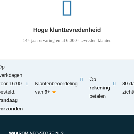
Hoge klanttevredenheid
14+ jaar ervaring en al 6.000+ tevreden klanten
Op
werkdagen
Op
voor 16:00
Klantenbeoordeling
30 d
rekening
besteld,
van
9+
★
zicht
betalen
vandaag
verzonden
WAAROM NFC-STORE.NL?