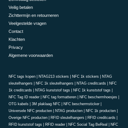
Veilig betalen
Zichttermijn en retourneren
Veelgestelde vragen
Contact
Klachten
Privacy
Algemene voorwaarden
NFC tags kopen
|
NTAG213 stickers
|
NFC 1k stickers
|
NTAG
sleutelhangers
|
NFC 1k sleutelhangers
|
NTAG creditcards
|
NFC
1k creditcards
|
NTAG kunststof tags
|
NFC 1k kunststof tags
|
NFC Tag ID reader
|
NFC tag formatteren
|
NFC beschermhoesjes
|
OTG kabels
|
3M plaklaag NFC
|
NFC beschermsticker
|
Universele NFC producten
|
NTAG producten
|
NFC 1k producten
|
Overige NFC producten
|
RFID sleutelhangers
|
RFID creditcards
|
RFID kunststof tags
|
RFID reader
|
NFC Social Tag BeReal
|
NFC