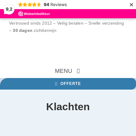
×
94
Reviews
9,2
Ga
Vertrouwd sinds 2012 – Veilig betalen – Snelle verzending
naar
–
30 dagen
zichttermijn
inhoud
MENU
OFFERTE
Home
Klachten
NFC tags
RFID tags