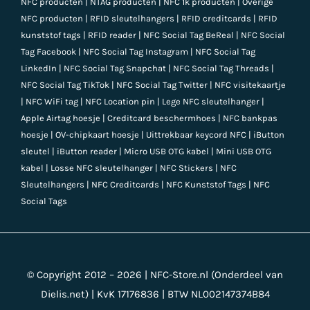
NFC producten
|
NTAG producten
|
NFC 1k producten
|
Overige
NFC producten
|
RFID sleutelhangers
|
RFID creditcards
|
RFID
kunststof tags
|
RFID reader
|
NFC Social Tag BeReal
|
NFC Social
Tag Facebook
|
NFC Social Tag Instagram
|
NFC Social Tag
LinkedIn
|
NFC Social Tag Snapchat
|
NFC Social Tag Threads
|
NFC Social Tag TikTok
|
NFC Social Tag Twitter
|
NFC visitekaartje
|
NFC WiFi tag
|
NFC Location pin
|
Lege NFC sleutelhanger
|
Apple Airtag hoesje
|
Creditcard beschermhoes
|
NFC bankpas
hoesje
|
OV-chipkaart hoesje
|
Uittrekbaar keycord NFC
|
iButton
sleutel
|
iButton reader
|
Micro USB OTG kabel
|
Mini USB OTG
kabel
|
Losse NFC sleutelhanger
|
NFC Stickers
|
NFC
Sleutelhangers
|
NFC Creditcards
|
NFC Kunststof Tags
|
NFC
Social Tags
© Copyright 2012 – 2026 |
NFC-Store.nl
(Onderdeel van
Dielis.net) | KvK 17176836 | BTW NL002147374B84