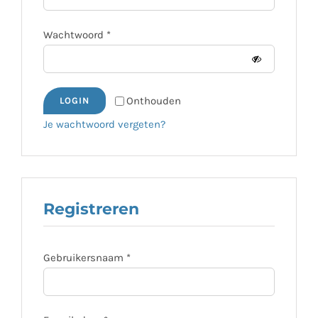
Social tags
Vereist
Wachtwoord
*
Review producten
Onthouden
LOGIN
Overige producten
Je wachtwoord vergeten?
Registreren
Vereist
Gebruikersnaam
*