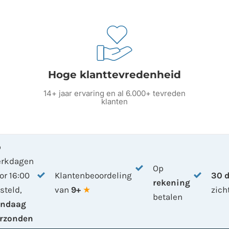
Hoge klanttevredenheid
14+ jaar ervaring en al 6.000+ tevreden
klanten
p
erkdagen
Op
or 16:00
Klantenbeoordeling
30 
rekening
steld,
van
9+
★
zich
betalen
andaag
rzonden