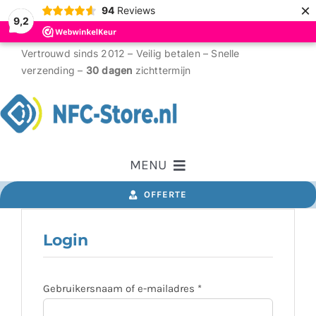
×
94
Reviews
9,2
Ga
Vertrouwd sinds 2012 – Veilig betalen – Snelle
verzending –
30 dagen
zichttermijn
naar
inhoud
MENU
OFFERTE
Home
Login
NFC tags
Vereist
Gebruikersnaam of e-mailadres
*
RFID tags