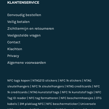
KLANTENSERVICE
Eenvoudig bestellen
Veilig betalen
Zichttermijn en retourneren
Veelgestelde vragen
Contact
Klachten
Privacy
Algemene voorwaarden
NFC tags kopen
|
NTAG213 stickers
|
NFC 1k stickers
|
NTAG
sleutelhangers
|
NFC 1k sleutelhangers
|
NTAG creditcards
|
NFC
1k creditcards
|
NTAG kunststof tags
|
NFC 1k kunststof tags
|
NFC
Tag ID reader
|
NFC tag formatteren
|
NFC beschermhoesjes
|
OTG
kabels
|
3M plaklaag NFC
|
NFC beschermsticker
|
Universele