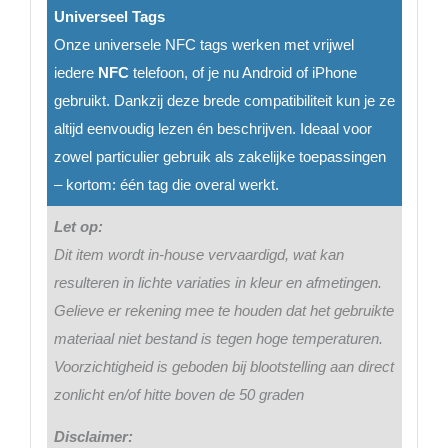
Universeel Tags
Onze universele NFC tags werken met vrijwel
iedere
NFC
telefoon, of je nu Android of iPhone
gebruikt. Dankzij deze brede compatibiliteit kun je ze
altijd eenvoudig lezen én beschrijven. Ideaal voor
zowel particulier gebruik als zakelijke toepassingen
– kortom: één tag die overal werkt.
Let op:
Dit item wordt in-house vervaardigd, wat kan
resulteren in lichte variaties in kleur en afmetingen.
Gelieve er rekening mee te houden dat het gebruikte
materiaal niet bestand is tegen hoge temperaturen.
Voorzichtigheid is geboden bij blootstelling aan direct
zonlicht en/of hitte boven de 50 graden
Disclaimer: