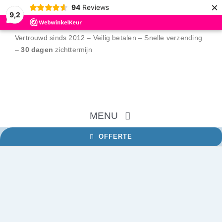
×
94
Reviews
9,2
Ga
Vertrouwd sinds 2012 – Veilig betalen – Snelle verzending
naar
–
30 dagen
zichttermijn
inhoud
MENU
OFFERTE
Home
NFC tags
RFID tags