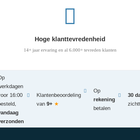
Hoge klanttevredenheid
14+ jaar ervaring en al 6.000+ tevreden klanten
Op
werkdagen
Op
voor 16:00
Klantenbeoordeling
30 d
rekening
besteld,
van
9+
★
zicht
betalen
vandaag
verzonden