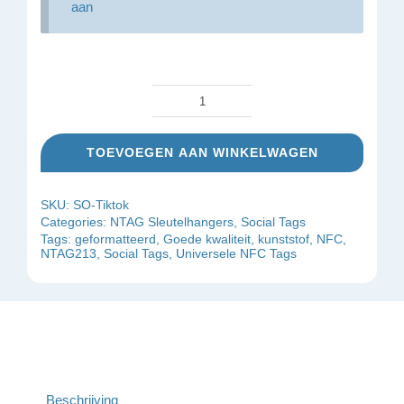
aan
NFC
Social
TOEVOEGEN AAN WINKELWAGEN
Tag
TikTok
SKU:
SO-Tiktok
aantal
Categories:
NTAG Sleutelhangers
,
Social Tags
Tags:
geformatteerd
,
Goede kwaliteit
,
kunststof
,
NFC
,
NTAG213
,
Social Tags
,
Universele NFC Tags
Beschrijving