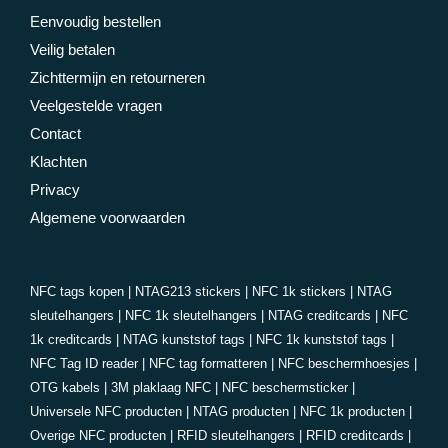
Eenvoudig bestellen
Veilig betalen
Zichttermijn en retourneren
Veelgestelde vragen
Contact
Klachten
Privacy
Algemene voorwaarden
NFC tags kopen
|
NTAG213 stickers
|
NFC 1k stickers
|
NTAG
sleutelhangers
|
NFC 1k sleutelhangers
|
NTAG creditcards
|
NFC
1k creditcards
|
NTAG kunststof tags
|
NFC 1k kunststof tags
|
NFC Tag ID reader
|
NFC tag formatteren
|
NFC beschermhoesjes
|
OTG kabels
|
3M plaklaag NFC
|
NFC beschermsticker
|
Universele NFC producten
|
NTAG producten
|
NFC 1k producten
|
Overige NFC producten
|
RFID sleutelhangers
|
RFID creditcards
|