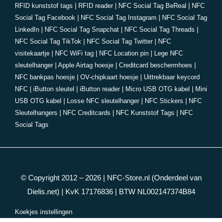
RFID kunststof tags
|
RFID reader
|
NFC Social Tag BeReal
|
NFC
Social Tag Facebook
|
NFC Social Tag Instagram
|
NFC Social Tag
LinkedIn
|
NFC Social Tag Snapchat
|
NFC Social Tag Threads
|
NFC Social Tag TikTok
|
NFC Social Tag Twitter
|
NFC
visitekaartje
|
NFC WiFi tag
|
NFC Location pin
|
Lege NFC
sleutelhanger
|
Apple Airtag hoesje
|
Creditcard beschermhoes
|
NFC bankpas hoesje
|
OV-chipkaart hoesje
|
Uittrekbaar keycord
NFC
|
iButton sleutel
|
iButton reader
|
Micro USB OTG kabel
|
Mini
USB OTG kabel
|
Losse NFC sleutelhanger
|
NFC Stickers
|
NFC
Sleutelhangers
|
NFC Creditcards
|
NFC Kunststof Tags
|
NFC
Social Tags
© Copyright 2012 – 2026 |
NFC-Store.nl
(Onderdeel van
Dielis.net) | KvK 17176836 | BTW NL002147374B84
Koekjes instellingen