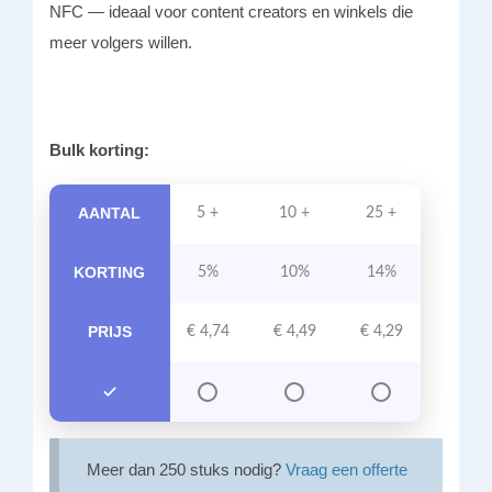
NFC — ideaal voor content creators en winkels die
meer volgers willen.
Bulk korting:
AANTAL
5 +
10 +
25 +
50 +
KORTING
5%
10%
14%
17%
PRIJS
€
4,74
€
4,49
€
4,29
€
4,14
Meer dan 250 stuks nodig?
Vraag een offerte