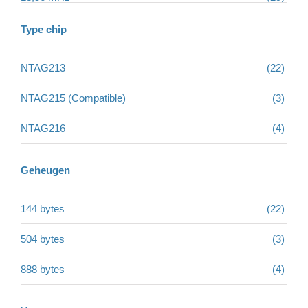
Social tags
Type chip
NTAG213
(22)
Review producten
NTAG215 (Compatible)
(3)
Overige producten
NTAG216
(4)
Geheugen
144 bytes
(22)
504 bytes
(3)
888 bytes
(4)