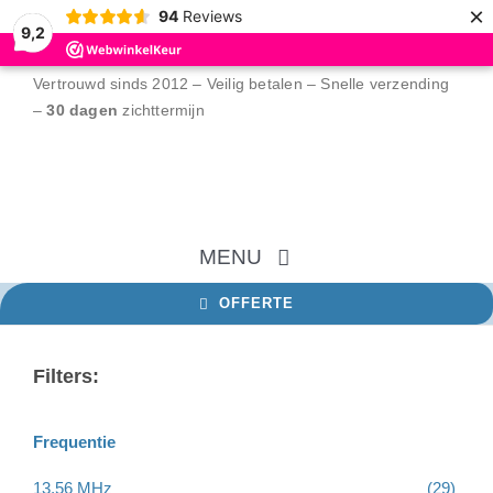
×
94
Reviews
9,2
Ga
Vertrouwd sinds 2012 – Veilig betalen – Snelle verzending
naar
–
30 dagen
zichttermijn
inhoud
MENU
OFFERTE
Home
Filters:
NFC tags
Frequentie
RFID tags
13,56 MHz
(29)