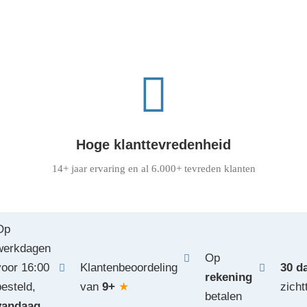
Hoge klanttevredenheid
14+ jaar ervaring en al 6.000+ tevreden klanten
Op
werkdagen
Op
voor 16:00
Klantenbeoordeling
30 d
rekening
besteld,
van
9+
★
zicht
betalen
vandaag