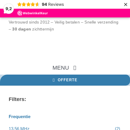
×
94
Reviews
9,2
Ga
Vertrouwd sinds 2012 – Veilig betalen – Snelle verzending
naar
–
30 dagen
zichttermijn
inhoud
MENU
OFFERTE
Home
Filters:
NFC tags
Frequentie
RFID tags
13,56 MHz
(2)