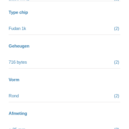
Social tags
Type chip
Fudan 1k
(2)
Review producten
Geheugen
Overige producten
716 bytes
(2)
Vorm
Rond
(2)
Afmeting