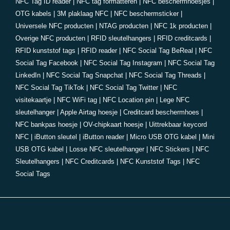
NFC Tag ID reader
|
NFC tag formatteren
|
NFC beschermhoesjes
|
OTG kabels
|
3M plaklaag NFC
|
NFC beschermsticker
|
Universele NFC producten
|
NTAG producten
|
NFC 1k producten
|
Overige NFC producten
|
RFID sleutelhangers
|
RFID creditcards
|
RFID kunststof tags
|
RFID reader
|
NFC Social Tag BeReal
|
NFC
Social Tag Facebook
|
NFC Social Tag Instagram
|
NFC Social Tag
LinkedIn
|
NFC Social Tag Snapchat
|
NFC Social Tag Threads
|
NFC Social Tag TikTok
|
NFC Social Tag Twitter
|
NFC
visitekaartje
|
NFC WiFi tag
|
NFC Location pin
|
Lege NFC
sleutelhanger
|
Apple Airtag hoesje
|
Creditcard beschermhoes
|
NFC bankpas hoesje
|
OV-chipkaart hoesje
|
Uittrekbaar keycord
NFC
|
iButton sleutel
|
iButton reader
|
Micro USB OTG kabel
|
Mini
USB OTG kabel
|
Losse NFC sleutelhanger
|
NFC Stickers
|
NFC
Sleutelhangers
|
NFC Creditcards
|
NFC Kunststof Tags
|
NFC
Social Tags