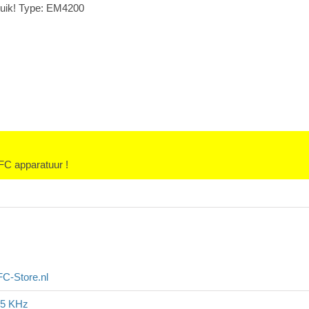
bruik! Type: EM4200
C apparatuur !
C-Store.nl
25 KHz