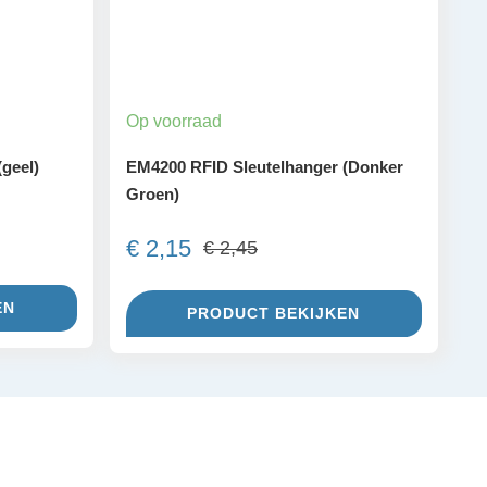
Op voorraad
geel)
EM4200 RFID Sleutelhanger (Donker
Groen)
€
2,15
€
2,45
kelijke
Oorspronkelijke
Huidige
prijs
prijs
EN
was:
is:
PRODUCT BEKIJKEN
€ 2,45.
€ 2,15.