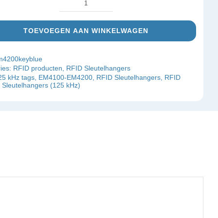
EM4200
RFID
TOEVOEGEN AAN WINKELWAGEN
Sleutelhanger
(blauw)
m4200keyblue
aantal
ies:
RFID producten
,
RFID Sleutelhangers
25 kHz tags
,
EM4100-EM4200
,
RFID Sleutelhangers
,
RFID
 Sleutelhangers (125 kHz)