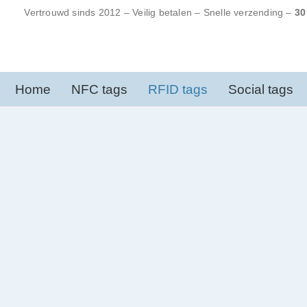
Ga
Vertrouwd sinds 2012 – Veilig betalen – Snelle verzending –
30
naar
inhoud
Home
NFC tags
RFID tags
Social tags
12
%
korting