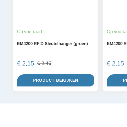
Op voorraad
Op voorr
EM4200 RFID Sleutelhanger (groen)
EM4200 RF
€
2,15
€
2,15
€
2,45
Oorspronkelijke
Huidige
prijs
prijs
was:
is:
PRODUCT BEKIJKEN
P
€ 2,45.
€ 2,15.