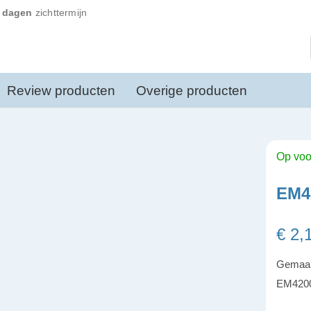
 dagen
zichttermijn
Review producten
Overige producten
Op voo
EM42
€
2,
Gemaakt
EM420