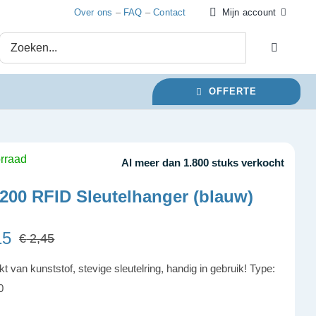
Over ons
–
FAQ
–
Contact
Mijn account
OFFERTE
rraad
Al meer dan 1.800 stuks verkocht
00 RFID Sleutelhanger (blauw)
15
€
2,45
Oorspronkelijke
Huidige
prijs
prijs
 van kunststof, stevige sleutelring, handig in gebruik! Type:
was:
is:
0
€ 2,45.
€ 2,15.