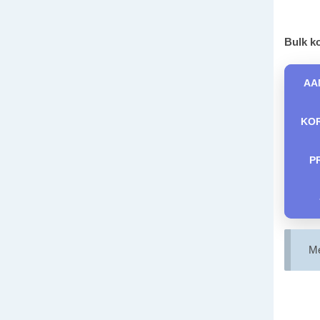
Bulk ko
AA
KO
P
Me