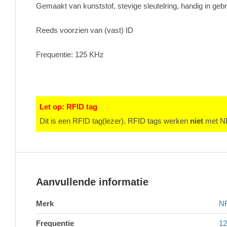
Gemaakt van kunststof, stevige sleutelring, handig in ge
Reeds voorzien van (vast) ID
Frequentie: 125 KHz
Let op: RFID tag
Dit is een RFID tag(lezer). RFID tags werken
niet
met NF
Aanvullende informatie
Merk
NF
Frequentie
1