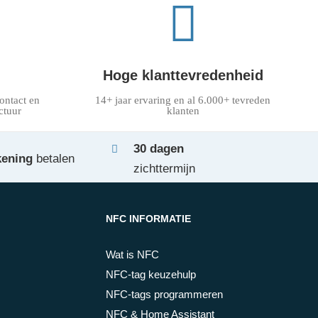
n
Hoge klanttevredenheid
ontact en
14+ jaar ervaring en al 6.000+ tevreden
ctuur
klanten
30 dagen
kening
betalen
zichttermijn
NFC INFORMATIE
Wat is NFC
NFC-tag keuzehulp
NFC-tags programmeren
NFC & Home Assistant