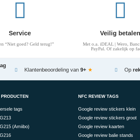
Service
Veilig betale
en “Niet goed? Geld terug!”
Met o.a. iDEAL | Wero, Banc
PayPal. Of zakelijk op fa
aag
Klantenbeoordeling van
9+
★
Op
re
 PRODUCTEN
NFC REVIEW TAGS
ersele tags
Google review stickers klein
G213
Google review stickers groot
G215 (Amiibo)
Google review kaarten
G216
Google review balie stands