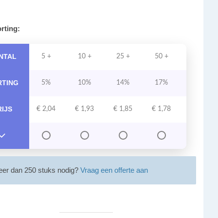
rting:
NTAL
5 +
10 +
25 +
50 +
101 +
RTING
5%
10%
14%
17%
20%
RIJS
€
2,04
€
1,93
€
1,85
€
1,78
€
1,72
er dan 250 stuks nodig?
Vraag een offerte aan