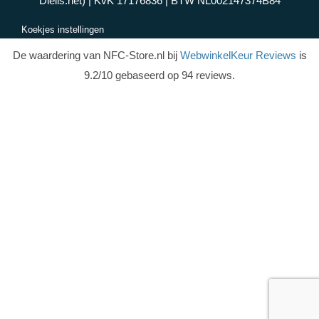
Dielis.net) | KvK 17176836 | BTW NL002147374B84
Koekjes instellingen
De waardering van NFC-Store.nl bij
WebwinkelKeur Reviews
is
9.2/10 gebaseerd op 94 reviews.