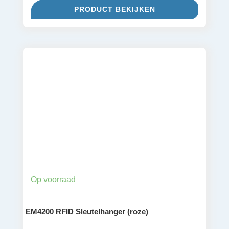
PRODUCT BEKIJKEN
was:
is:
€ 2,45.
€ 2,15.
Op voorraad
EM4200 RFID Sleutelhanger (roze)