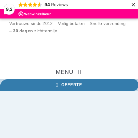
×
94
Reviews
9,2
Ga
Vertrouwd sinds 2012 – Veilig betalen – Snelle verzending
naar
–
30 dagen
zichttermijn
inhoud
MENU
OFFERTE
Home
NFC tags
12
%
korting
RFID tags