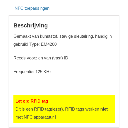
NFC toepassingen
Beschrijving
Gemaakt van kunststof, stevige sleutelring, handig in
gebruik! Type: EM4200
Reeds voorzien van (vast) ID
Frequentie: 125 KHz
Let op: RFID tag
Dit is een RFID tag(lezer). RFID tags werken
niet
met NFC apparatuur !