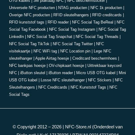
OTG kabels
|
3M plaklaag NFC
|
NFC beschermsticker
|
Universele NFC producten
|
NTAG producten
|
NFC 1k producten
|
Overige NFC producten
|
RFID sleutelhangers
|
RFID creditcards
|
RFID kunststof tags
|
RFID reader
|
NFC Social Tag BeReal
|
NFC
Social Tag Facebook
|
NFC Social Tag Instagram
|
NFC Social Tag
LinkedIn
|
NFC Social Tag Snapchat
|
NFC Social Tag Threads
|
NFC Social Tag TikTok
|
NFC Social Tag Twitter
|
NFC
visitekaartje
|
NFC WiFi tag
|
NFC Location pin
|
Lege NFC
sleutelhanger
|
Apple Airtag hoesje
|
Creditcard beschermhoes
|
NFC bankpas hoesje
|
OV-chipkaart hoesje
|
Uittrekbaar keycord
NFC
|
iButton sleutel
|
iButton reader
|
Micro USB OTG kabel
|
Mini
USB OTG kabel
|
Losse NFC sleutelhanger
|
NFC Stickers
|
NFC
Sleutelhangers
|
NFC Creditcards
|
NFC Kunststof Tags
|
NFC
Social Tags
© Copyright 2012 – 2026 |
NFC-Store.nl
(Onderdeel van