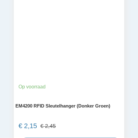
Op voorraad
EM4200 RFID Sleutelhanger (Donker Groen)
€
2,15
€
2,45
Oorspronkelijke
Huidige
prijs
prijs