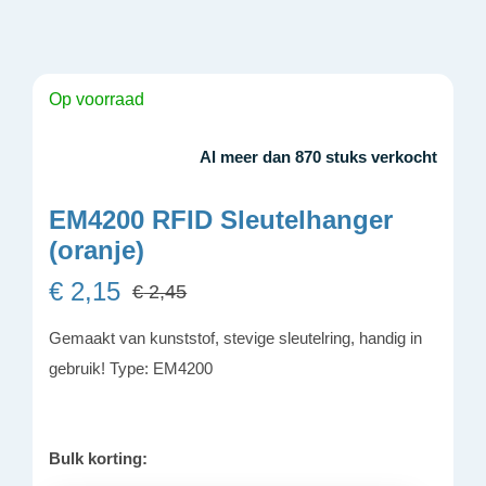
Op voorraad
Al meer dan 870 stuks verkocht
EM4200 RFID Sleutelhanger
(oranje)
€
2,15
€
2,45
Oorspronkelijke
Huidige
prijs
prijs
Gemaakt van kunststof, stevige sleutelring, handig in
was:
is:
gebruik! Type: EM4200
€ 2,45.
€ 2,15.
Bulk korting: