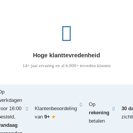
Hoge klanttevredenheid
14+ jaar ervaring en al 6.000+ tevreden klanten
Op
werkdagen
Op
voor 16:00
Klantenbeoordeling
30 d
rekening
besteld,
van
9+
★
zicht
betalen
vandaag