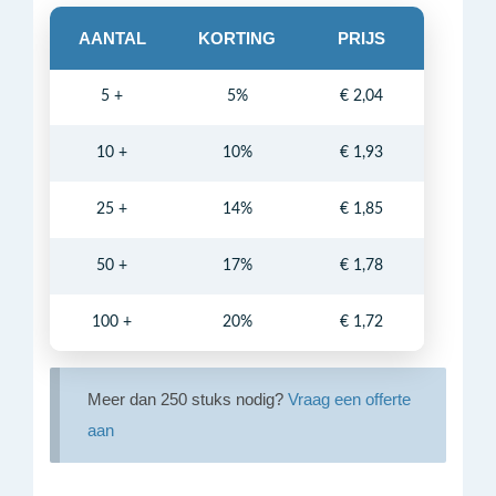
AANTAL
KORTING
PRIJS
5 +
5%
€
2,04
10 +
10%
€
1,93
25 +
14%
€
1,85
50 +
17%
€
1,78
100 +
20%
€
1,72
Meer dan 250 stuks nodig?
Vraag een offerte
aan