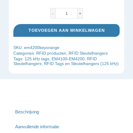
EM4200
RFID
TOEVOEGEN AAN WINKELWAGEN
Sleutelhanger
(oranje)
SKU:
em4200keyorange
aantal
Categories:
RFID producten
,
RFID Sleutelhangers
Tags:
125 kHz tags
,
EM4100-EM4200
,
RFID
Sleutelhangers
,
RFID Tags en Sleutelhangers (125 kHz)
Beschrijving
Aanvullende informatie